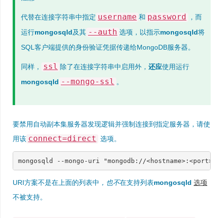
username
password
代替在连接字符串中指定
和
，而
--auth
运行
mongosqld
及其
选项，以指示
mongosqld
将
SQL客户端提供的身份验证凭据传递给MongoDB服务器。
ssl
同样，
除了在连接字符串中启用外，
还应
使用运行
--mongo-ssl
mongosqld
。
要禁用自动副本集服务器发现逻辑并强制连接到指定服务器，请使
connect=direct
用该
选项。
mongosqld --mongo-uri 
"mongodb://<hostname>:<port>/
URI方案不是在上面的列表中
，也不
在支持列表
mongosqld
选项
不被支持。