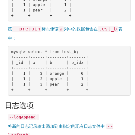
|    1 | apple  |     1 |

|    1 | pear   |     2 |

--prejoin
a
test_b
该
标志使该
列中的数据包含在
表
中：
mysql> select * from test_b;

+------+------+--------+-------+

| _id  | a    | b      | b_idx |

+------+------+--------+-------+

|    1 |    3 | orange |     0 |

|    1 |    3 | apple  |     1 |

|    1 |    3 | pear   |     2 |

日志选项
--logAppend
--
将新的日志记录输出添加到由指定的现有日志文件中