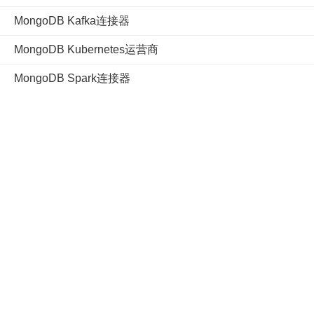
MongoDB Kafka连接器
MongoDB Kubernetes运营商
MongoDB Spark连接器