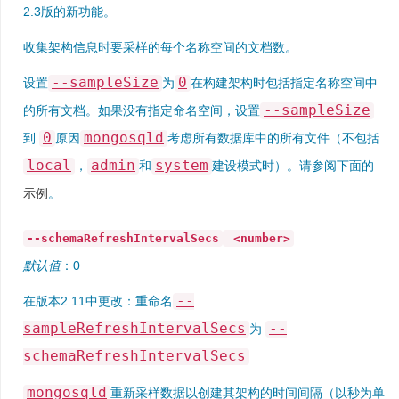
2.3版的新功能。
收集架构信息时要采样的每个名称空间的文档数。
--sampleSize
0
设置
为
在构建架构时包括指定名称空间中
--sampleSize
的所有文档。如果没有指定命名空间，设置
0
mongosqld
到
原因
考虑所有数据库中的所有文件（不包括
local
admin
system
，
和
建设模式时）。请参阅下面的
示例
。
--schemaRefreshIntervalSecs
<number>
默认值
：0
--
在版本2.11中更改：
重命名
sampleRefreshIntervalSecs
--
为
schemaRefreshIntervalSecs
mongosqld
重新采样数据以创建其架构的时间间隔（以秒为单