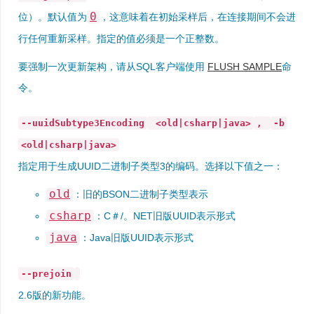
0
位）。默认值为
，这意味着在初始采样后，在连接期间不会进
行任何重新采样。指定的值必须是一个正整数。
要强制一次更新架构，请从SQL客户端使用
FLUSH SAMPLE
命
令。
--uuidSubtype3Encoding
<old|csharp|java>
,
-b
<old|csharp|java>
指定用于生成UUID二进制子类型3的编码。选择以下值之一：
old
：旧的BSON二进制子类型表示
csharp
：C＃/。NET旧版UUID表示形式
java
：Java旧版UUID表示形式
--prejoin
2.6版的新功能。