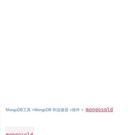
mongosqld
MongoDB工具
>
MongoDB BI连接器
>
组件
>
mongosqld