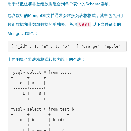
用于将数组和非数组数据组合到单个表中的Schema选项。
包含数组的MongoDB文档通常会转换为表格格式，其中包含用于
test
数组数据和非数组数据的单独表。考虑
以下文件命名的
MongoDB集合：
{
"_id"
:
1
,
"a"
:
3
,
"b"
:
[
"orange"
,
"apple"
,
"p
上面的集合将表格格式转换为以下两个表：
mysql> select * from test;

+------+------+

| _id  | a    |

+------+------+

|    1 |    3 |

+------+------+

mysql> select * from test_b;

+------+--------+-------+

| _id  | b      | b_idx |

+------+--------+-------+

|    1 | orange |     0 |
