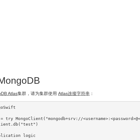
ongoDB
DB Atlas
集群，请为集群使用
Atlas连接字符串
：
oSwift

 = 
try
MongoClient
(
"mongodb+srv://<username>:<password>@
lient.db(
"test"
)

plication logic