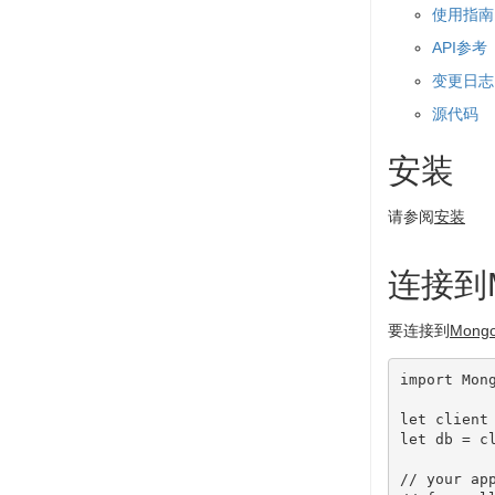
使用指南
API参考
变更日志
源代码
安装
请参阅
安装
连接到M
要连接到
Mongo
import
 Mong
let
 client
let
 db = c
// your ap