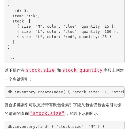
}
{
_id
:
3
,
item
:
"ijk"
,
stock
:
[
{
size
:
"M"
,
color
:
"blue"
,
quantity
:
15
},
{
size
:
"L"
,
color
:
"blue"
,
quantity
:
100
},
{
size
:
"L"
,
color
:
"red"
,
quantity
:
25
}
]
}
...
stock.size
stock.quantity
以下操作在
和
字段上创建
一个多键索引：
db
.
inventory
.
createIndex
(
{
"stock.size"
:
1
,
"stock.
复合多键索引可以支持带有既包含索引字段又包含仅包含索引前缀
"stock.size"
的谓词的查询
，如以下示例所示：
db
.
inventory
.
find
(
{
"stock.size"
:
"M"
}
)