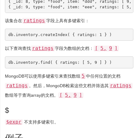
{
_id
:
8
,
type
:
"food"
,
item
:
"ddd"
,
ratings
:
[
9
,
5
{
_id
:
9
,
type
:
"food"
,
item
:
"eee"
,
ratings
:
[
5
,
9
ratings
该集合在
字段上具有多键索引：
db
.
inventory
.
createIndex
(
{
ratings
:
1
}
)
ratings
[
5,
9
]
以下查询查找
字段为数组的文档：
db
.
inventory
.
find
(
{
ratings
:
[
5
,
9
]
}
)
5
MongoDB可以使用多键索引来查找数组
中任何位置的文档
ratings
ratings
。然后，MongoDB检索这些文档并筛选其
[
5,
9
]
数组等于查询array的文档。
$
$expr
不支持多键索引。