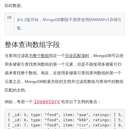
踪此数据。
[2]
从4.2版开始，MongoDB删除不推荐使用的MMAPv1存储引
擎。
整体查询数组字段
当查询过滤器
为整个数组
指定一个
完全匹配项时
，MongoDB可以使
用多键索引查找查询数组的第一个元素，但是不能使用多键索引扫
描来查找整个数组。相反，在使用多键索引查找查询数组的第一个
元素之后，MongoDB检索关联的文档并过滤其数组与查询中的数组
匹配的文档。
inventory
例如，考虑一个
包含以下文档的集合：
{
_id
:
5
,
type
:
"food"
,
item
:
"aaa"
,
ratings
:
[
5
,
8
{
_id
:
6
,
type
:
"food"
,
item
:
"bbb"
,
ratings
:
[
5
,
9
{
_id
:
7
,
type
:
"food"
,
item
:
"ccc"
,
ratings
:
[
9
,
5