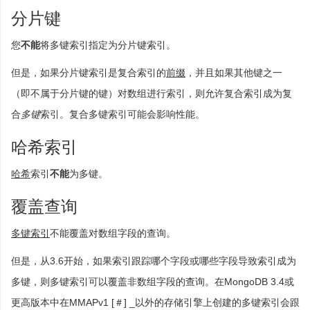
分片键
您
不能
将多键索引指定为分片键索引。
但是，如果分片键索引是复合索引的
前缀
，并且如果其他键之一
（即不属于分片键的键）对数组进行索引，则允许复合索引成为复
合
多键
索引。复合多键索引可能会影响性能。
哈希索引
哈希
索引
不能
为多键。
覆盖查询
多键索引
不能覆盖对数组字段的查询。
但是，从3.6开始，如果索引跟踪哪个字段或哪些字段导致索引成为
多键，则多键索引可以覆盖非数组字段的查询。在MongoDB 3.4或
更高版本中在MMAPv1 [＃] _以外的存储引擎上创建的多键索引会跟