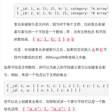
{
_id
:
1
,
a
:
[
1
,
2
],
b
:
1
,
category
:
"A array"
{
_id
:
2
,
a
:
1
,
b
:
[
1
,
2
],
category
:
"B array"
复合多键索引是允许的，因为对于每个文档，仅由复合多键
索引索引的一个字段是一个数组；即，没有文档包含 和字段
{
a:
1,
b:
1
}
a
b
的数组值。
a
b
但是，在创建复合多键索引之后，如果您尝试插入
和
字
段均为数组的文档，则MongoDB将使插入失败。
如果字段是文档数组，则可以为嵌入的字段建立索引以创建复合索
引。例如，考虑一个包含以下文档的集合：
{
_id
:
1
,
a
:
[
{
x
:
5
,
z
:
[
1
,
2
]
},
{
z
:
[
1
,
2
]
{
_id
:
2
,
a
:
[
{
x
:
5
},
{
z
:
4
}
]
}
您可以在上创建复合索引。在限制
至多
一个索引字段可以是一个数
{
"a.x":
1,
"a.z":
1
}
组也适用。