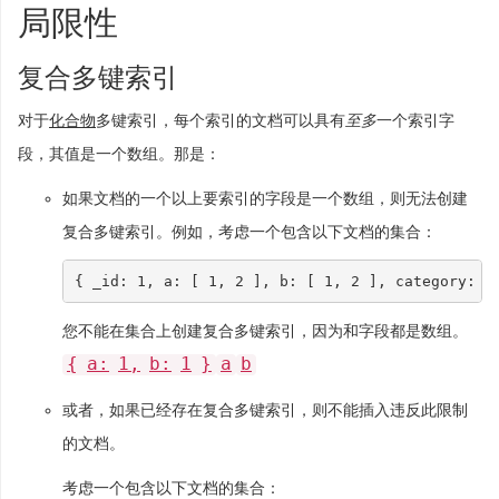
局限性
复合多键索引
对于
化合物
多键索引，每个索引的文档可以具有
至多
一个索引字
段，其值是一个数组。那是：
如果文档的一个以上要索引的字段是一个数组，则无法创建
复合多键索引。例如，考虑一个包含以下文档的集合：
{
_id
:
1
,
a
:
[
1
,
2
],
b
:
[
1
,
2
],
category
:
"
您不能在集合上创建复合多键索引，因为和字段都是数组。
{
a:
1,
b:
1
}
a
b
或者，如果已经存在复合多键索引，则不能插入违反此限制
的文档。
考虑一个包含以下文档的集合：