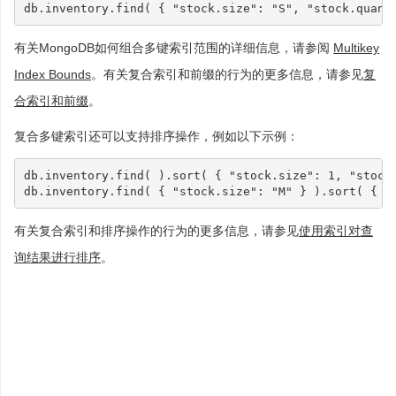
db
.
inventory
.
find
(
{
"stock.size"
:
"S"
,
"stock.quant
有关MongoDB如何组合多键索引范围的详细信息，请参阅
Multikey
Index Bounds
。有关复合索引和前缀的行为的更多信息，请参见
复
合索引和前缀
。
复合多键索引还可以支持排序操作，例如以下示例：
db
.
inventory
.
find
(
).
sort
(
{
"stock.size"
:
1
,
"stock
db
.
inventory
.
find
(
{
"stock.size"
:
"M"
}
).
sort
(
{
"
有关复合索引和排序操作的行为的更多信息，请参见
使用索引对查
询结果进行排序
。