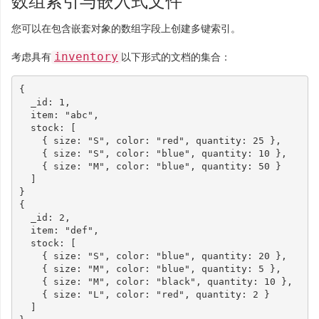
数组索引与嵌入式文件
您可以在包含嵌套对象的数组字段上创建多键索引。
inventory
考虑具有
以下形式的文档的集合：
{
_id
:
1
,
item
:
"abc"
,
stock
:
[
{
size
:
"S"
,
color
:
"red"
,
quantity
:
25
},
{
size
:
"S"
,
color
:
"blue"
,
quantity
:
10
},
{
size
:
"M"
,
color
:
"blue"
,
quantity
:
50
}
]
}
{
_id
:
2
,
item
:
"def"
,
stock
:
[
{
size
:
"S"
,
color
:
"blue"
,
quantity
:
20
},
{
size
:
"M"
,
color
:
"blue"
,
quantity
:
5
},
{
size
:
"M"
,
color
:
"black"
,
quantity
:
10
},
{
size
:
"L"
,
color
:
"red"
,
quantity
:
2
}
]