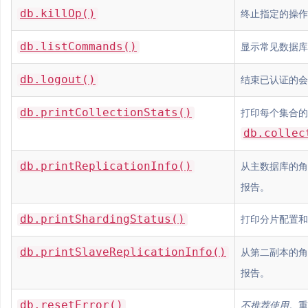
db.killOp()
终止指定的操作
db.listCommands()
显示常见数据库
db.logout()
结束已认证的会
db.printCollectionStats()
打印每个集合的
db.collec
db.printReplicationInfo()
从主数据库的角
报告。
db.printShardingStatus()
打印分片配置和
db.printSlaveReplicationInfo()
从第二副本的角
报告。
db.resetError()
不推荐使用
。重