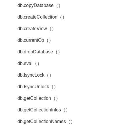
db.copyDatabase（）
db.createCollection（）
db.createView（）
db.currentOp（）
db.dropDatabase（）
db.eval（）
db.fsyncLock（）
db.fsyncUnlock（）
db.getCollection（）
db.getCollectionInfos（）
db.getCollectionNames（）