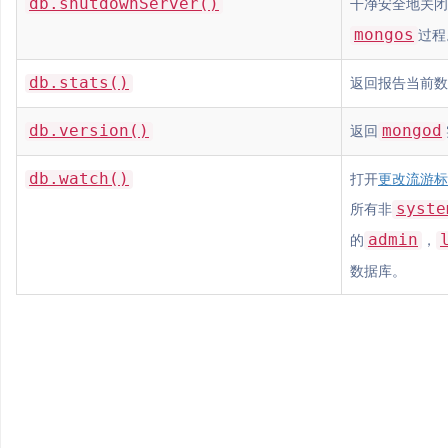
db.shutdownServer()
干净安全地关闭
mongos
过程
db.stats()
返回报告当前数
db.version()
mongod
返回
db.watch()
打开
更改流游标
syste
所有非
admin
的
，
数据库。