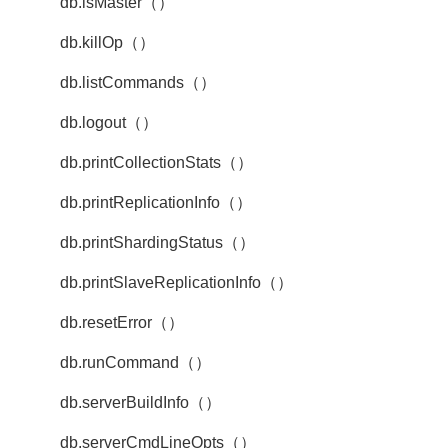
db.isMaster（）
db.killOp（）
db.listCommands（）
db.logout（）
db.printCollectionStats（）
db.printReplicationInfo（）
db.printShardingStatus（）
db.printSlaveReplicationInfo（）
db.resetError（）
db.runCommand（）
db.serverBuildInfo（）
db.serverCmdLineOpts（）