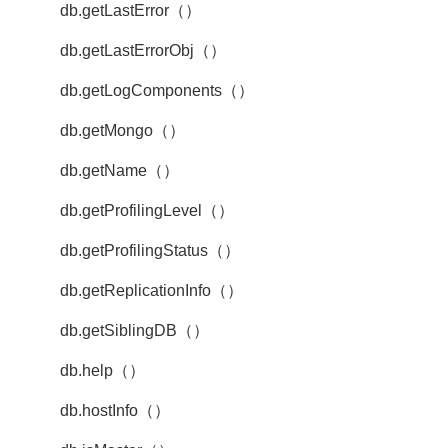
db.getLastError（）
db.getLastErrorObj（）
db.getLogComponents（）
db.getMongo（）
db.getName（）
db.getProfilingLevel（）
db.getProfilingStatus（）
db.getReplicationInfo（）
db.getSiblingDB（）
db.help（）
db.hostInfo（）