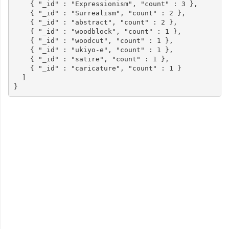
{
"_id"
:
"Expressionism"
,
"count"
:
3
},
{
"_id"
:
"Surrealism"
,
"count"
:
2
},
{
"_id"
:
"abstract"
,
"count"
:
2
},
{
"_id"
:
"woodblock"
,
"count"
:
1
},
{
"_id"
:
"woodcut"
,
"count"
:
1
},
{
"_id"
:
"ukiyo-e"
,
"count"
:
1
},
{
"_id"
:
"satire"
,
"count"
:
1
},
{
"_id"
:
"caricature"
,
"count"
:
1
}
]
}