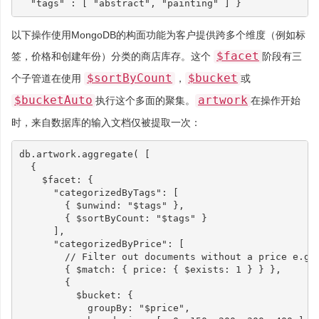
"tags"
:
[
"abstract"
,
"painting"
]
}
以下操作使用MongoDB的构面功能为客户提供跨多个维度（例如标
$facet
签，价格和创建年份）分类的商店库存。这个
阶段有三
$sortByCount
$bucket
个子管道在使用
，
或
$bucketAuto
artwork
执行这个多面的聚集。
在操作开始
时，来自数据库的输入文档仅被提取一次：
db
.
artwork
.
aggregate
(
[
{
$facet
:
{
"categorizedByTags"
:
[
{
$unwind
:
"$tags"
},
{
$sortByCount
:
"$tags"
}
],
"categorizedByPrice"
:
[
// Filter out documents without a price e.g.
{
$match
:
{
price
:
{
$exists
:
1
}
}
},
{
$bucket
:
{
groupBy
:
"$price"
,