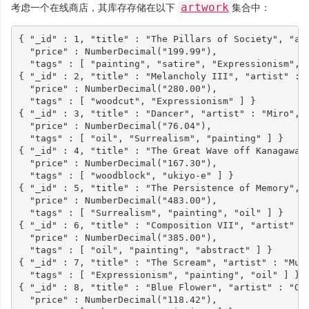
artwork
考虑一个在线商店，其库存存储在以下
集合中：
{
"_id"
:
1
,
"title"
:
"The Pillars of Society"
,
"ar
"price"
:
NumberDecimal
(
"199.99"
),
"tags"
:
[
"painting"
,
"satire"
,
"Expressionism"
,
{
"_id"
:
2
,
"title"
:
"Melancholy III"
,
"artist"
:
"price"
:
NumberDecimal
(
"280.00"
),
"tags"
:
[
"woodcut"
,
"Expressionism"
]
}
{
"_id"
:
3
,
"title"
:
"Dancer"
,
"artist"
:
"Miro"
,
"price"
:
NumberDecimal
(
"76.04"
),
"tags"
:
[
"oil"
,
"Surrealism"
,
"painting"
]
}
{
"_id"
:
4
,
"title"
:
"The Great Wave off Kanagawa"
"price"
:
NumberDecimal
(
"167.30"
),
"tags"
:
[
"woodblock"
,
"ukiyo-e"
]
}
{
"_id"
:
5
,
"title"
:
"The Persistence of Memory"
,
"price"
:
NumberDecimal
(
"483.00"
),
"tags"
:
[
"Surrealism"
,
"painting"
,
"oil"
]
}
{
"_id"
:
6
,
"title"
:
"Composition VII"
,
"artist"
:
"price"
:
NumberDecimal
(
"385.00"
),
"tags"
:
[
"oil"
,
"painting"
,
"abstract"
]
}
{
"_id"
:
7
,
"title"
:
"The Scream"
,
"artist"
:
"Mun
"tags"
:
[
"Expressionism"
,
"painting"
,
"oil"
]
}
{
"_id"
:
8
,
"title"
:
"Blue Flower"
,
"artist"
:
"O'
"price"
:
NumberDecimal
(
"118.42"
),