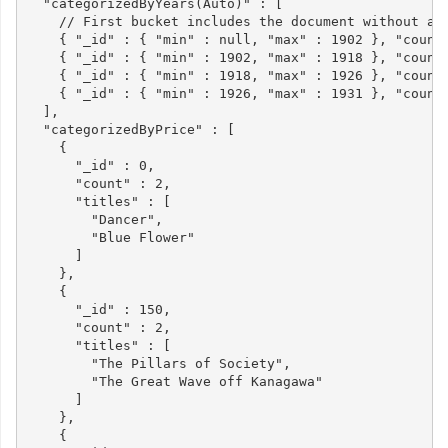
"categorizedByYears(Auto)"
:
[
// First bucket includes the document without a 
{
"_id"
:
{
"min"
:
null
,
"max"
:
1902
},
"count
{
"_id"
:
{
"min"
:
1902
,
"max"
:
1918
},
"count
{
"_id"
:
{
"min"
:
1918
,
"max"
:
1926
},
"count
{
"_id"
:
{
"min"
:
1926
,
"max"
:
1931
},
"count
],
"categorizedByPrice"
:
[
{
"_id"
:
0
,
"count"
:
2
,
"titles"
:
[
"Dancer"
,
"Blue Flower"
]
},
{
"_id"
:
150
,
"count"
:
2
,
"titles"
:
[
"The Pillars of Society"
,
"The Great Wave off Kanagawa"
]
},
{