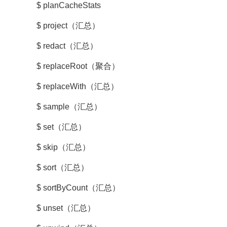
$ planCacheStats
$ project（汇总）
$ redact（汇总）
$ replaceRoot（聚合）
$ replaceWith（汇总）
$ sample（汇总）
$ set（汇总）
$ skip（汇总）
$ sort（汇总）
$ sortByCount（汇总）
$ unset（汇总）