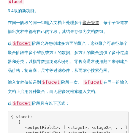
$facet
3.4版的新功能。
在同一阶段的同一组输入文档上处理多个
聚合管道
。每个子管道在
输出文档中都有自己的字段，其结果存储为文档数组。
$facet
该
阶段允许您创建多方面的聚合，这些聚合可表征单个
聚合阶段中多个维度或方面的数据。多方面的聚合提供了多种过滤
器和分类，以指导数据浏览和分析。零售商通常使用刻面来创建产
品价格，制造商，尺寸等过滤条件，从而缩小搜索范围。
$facet
$facet
输入文档仅传递到
阶段一次。
在同一组输入
文档上启用各种聚合，而无需多次检索输入文档。
$facet
该
阶段具有以下形式：
{
$facet
:
{
<
outputField1
>:
[
<
stage1
>
,
<
stage2
>
,
...
],
<
outputField2
>:
[
<
stage1
>
,
<
stage2
>
,
...
],