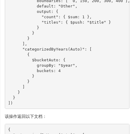
boundaries
:
[
0
,
150
,
200
,
300
,
400
],
default
:
"Other"
,
output
:
{
"count"
:
{
$sum
:
1
},
"titles"
:
{
$push
:
"$title"
}
}
}
}
],
"categorizedByYears(Auto)"
:
[
{
$bucketAuto
:
{
groupBy
:
"$year"
,
buckets
:
4
}
}
]
}
}
])
该操作返回以下文档：
{