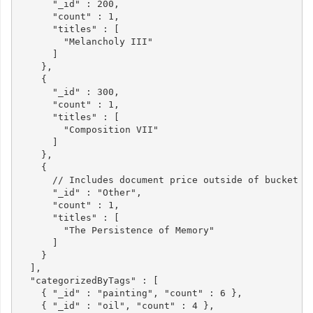
"_id"
:
200
,
"count"
:
1
,
"titles"
:
[
"Melancholy III"
]
},
{
"_id"
:
300
,
"count"
:
1
,
"titles"
:
[
"Composition VII"
]
},
{
// Includes document price outside of bucket b
"_id"
:
"Other"
,
"count"
:
1
,
"titles"
:
[
"The Persistence of Memory"
]
}
],
"categorizedByTags"
:
[
{
"_id"
:
"painting"
,
"count"
:
6
},
{
"_id"
:
"oil"
,
"count"
:
4
},