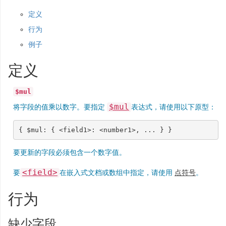
定义
行为
例子
定义
$mul
$mul
将字段的值乘以数字。要指定
表达式，请使用以下原型：
{
$mul
:
{
<
field1
>:
<
number1
>
,
...
}
}
要更新的字段必须包含一个数字值。
<field>
要
在嵌入式文档或数组中指定，请使用
点符号
。
行为
缺少字段