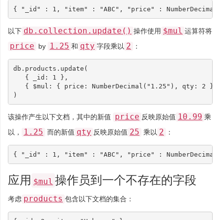
{
"_id"
:
1
,
"item"
:
"ABC"
,
"price"
:
NumberDecimal
db.collection.update()
$mul
以下
操作使用
运算符将
price
1.25
qty
2
by
和
字段乘以
：
db
.
products
.
update
(
{
_id
:
1
},
{
$mul
:
{
price
:
NumberDecimal
(
"1.25"
),
qty
:
2
}
)
price
10.99
该操作产生以下文档，其中的新值
反映原始值
乘
1.25
qty
25
2
以，
而的新值
反映原始值
乘以
：
{
"_id"
:
1
,
"item"
:
"ABC"
,
"price"
:
NumberDecimal
应用
操作员到一个不存在的字段
$mul
products
考虑
包含以下文档的集合：