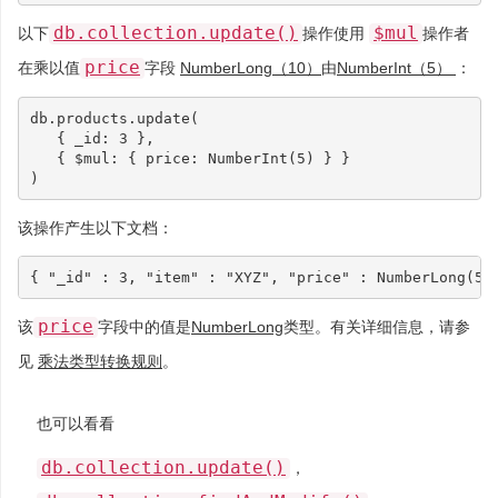
db.collection.update()
$mul
以下
操作使用
操作者
price
在乘以值
字段
NumberLong（10）
由
NumberInt（5）
：
db
.
products
.
update
(
{
_id
:
3
},
{
$mul
:
{
price
:
NumberInt
(
5
)
}
}
)
该操作产生以下文档：
{
"_id"
:
3
,
"item"
:
"XYZ"
,
"price"
:
NumberLong
(
50
price
该
字段中的值是
NumberLong
类型。有关详细信息，请参
见
乘法类型转换规则
。
也可以看看
db.collection.update()
，