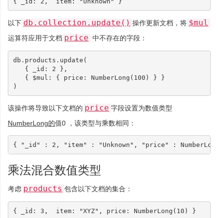
{
_id
:
2
,
item
:
"Unknown"
}
db.collection.update()
$mul
以下
操作更新文档，将
price
运算符应用于文档
中不存在的字段：
db
.
products
.
update
(
{
_id
:
2
},
{
$mul
:
{
price
:
NumberLong
(
100
)
}
}
)
price
该操作将导致以下文档的
字段设置为数值类型
NumberLong的
值0 ，该类型与乘数相同：
{
"_id"
:
2
,
"item"
:
"Unknown"
,
"price"
:
NumberLon
乘法混合数值类型
products
考虑
包含以下文档的集合：
{
_id
:
3
,
item
:
"XYZ"
,
price
:
NumberLong
(
10
)
}