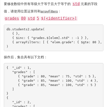
std
要修改数组中所有等级大于等于且大于等于的
元素的字段
值，请使用位置运算符和
arrayFilters
：
grades
80
std
5
$[<identifier>]
db
.
students2
.
update
(
{
},
{
$inc
:
{
"grades.$[elem].std"
:
-
1
}
},
{
arrayFilters
:
[
{
"elem.grade"
:
{
$gte
:
80
},
"
)
操作后，集合具有以下文档：
{
"_id"
:
1
,
"grades"
:
[
{
"grade"
:
80
,
"mean"
:
75
,
"std"
:
5
},
{
"grade"
:
85
,
"mean"
:
100
,
"std"
:
4
},
{
"grade"
:
85
,
"mean"
:
100
,
"std"
:
5
}
]
}
{
"_id"
:
2
,
"grades"
:
[