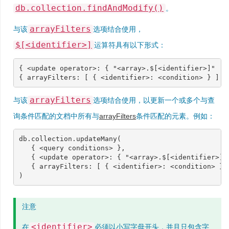
db.collection.findAndModify()
。
arrayFilters
与该
选项结合使用，
$[<identifier>]
运算符具有以下形式：
{
<
update
operator
>:
{
"<array>.$[<identifier>]"
:
{
arrayFilters
:
[
{
<
identifier
>:
<
condition
>
}
]
}
arrayFilters
与该
选项结合使用，以更新一个或多个与查
询条件匹配的文档中所有与
arrayFilters
条件匹配的元素。例如：
db
.
collection
.
updateMany
(
{
<
query
conditions
>
},
{
<
update
operator
>:
{
"<array>.$[<identifier>]"
{
arrayFilters
:
[
{
<
identifier
>:
<
condition
>
}
)
注意
<identifier>
在
必须以小写字母开头，并且只包含字