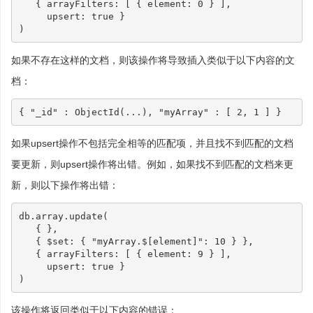
{
arrayFilters
:
[
{
element
:
0
}
],
upsert
:
true
}
)
如果不存在这样的文档，则该操作将导致插入类似于以下内容的文
档：
{
"_id"
:
ObjectId
(...),
"myArray"
:
[
2
,
1
]
}
如果upsert操作不包括完全相等的匹配项，并且找不到匹配的文档
要更新，则upsert操作将出错。例如，如果找不到匹配的文档来更
新，则以下操作将出错：
db
.
array
.
update
(
{
},
{
$set
:
{
"myArray.$[element]"
:
10
}
},
{
arrayFilters
:
[
{
element
:
9
}
],
upsert
:
true
}
)
该操作将返回类似于以下内容的错误：