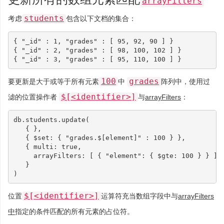
arrayFilters
students
考虑
包含以下文档的集合：
{
"_id"
:
1
,
"grades"
:
[
95
,
92
,
90
]
}
{
"_id"
:
2
,
"grades"
:
[
98
,
100
,
102
]
}
{
"_id"
:
3
,
"grades"
:
[
95
,
110
,
100
]
}
100
grades
要更新是大于或等于所有元素
中
阵列中，使用过
$[<identifier>]
滤的位置操作者
与
arrayFilters
：
db
.
students
.
update
(
{
},
{
$set
:
{
"grades.$[element]"
:
100
}
},
{
multi
:
true
,
arrayFilters
:
[
{
"element"
:
{
$gte
:
100
}
}
]
}
)
$[<identifier>]
位置
运算符充当数组字段中与
arrayFilters
中
指定的条件匹配的所有元素的占位符。