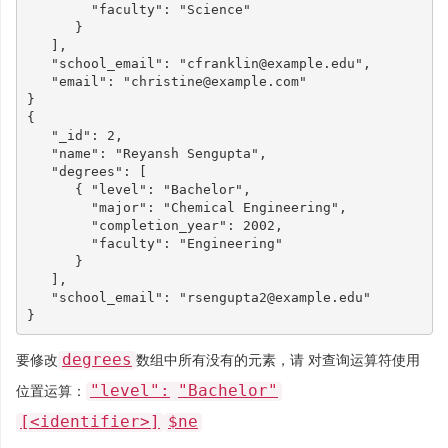
"faculty"
:
"Science"
}
],
"school_email"
:
"cfranklin@example.edu"
,
"email"
:
"christine@example.com"
}
{
"_id"
:
2
,
"name"
:
"Reyansh Sengupta"
,
"degrees"
:
[
{
"level"
:
"Bachelor"
,
"major"
:
"Chemical Engineering"
,
"completion_year"
:
2002
,
"faculty"
:
"Engineering"
}
],
"school_email"
:
"rsengupta2@example.edu"
}
degrees
要修改
数组中所有没有的元素，请 对查询运算符使用
"level":
"Bachelor"
位置运算：
[<identifier>]
$ne