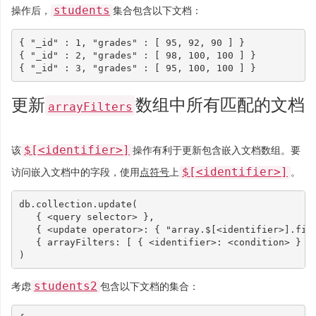
students
操作后，
集合包含以下文档：
{
"_id"
:
1
,
"grades"
:
[
95
,
92
,
90
]
}
{
"_id"
:
2
,
"grades"
:
[
98
,
100
,
100
]
}
{
"_id"
:
3
,
"grades"
:
[
95
,
100
,
100
]
}
更新
数组中所有匹配的文档
arrayFilters
$[<identifier>]
该
操作有利于更新包含嵌入文档数组。要
$[<identifier>]
访问嵌入文档中的字段，使用
点符号
上
。
db
.
collection
.
update
(
{
<
query
selector
>
},
{
<
update
operator
>:
{
"array.$[<identifier>].fie
{
arrayFilters
:
[
{
<
identifier
>:
<
condition
>
}
}
)
students2
考虑
包含以下文档的集合：