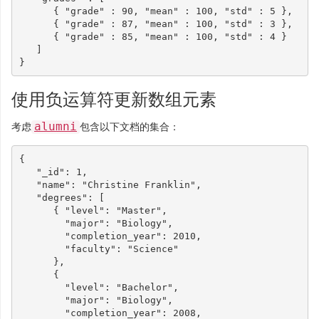
{
"grade"
:
90
,
"mean"
:
100
,
"std"
:
5
},
{
"grade"
:
87
,
"mean"
:
100
,
"std"
:
3
},
{
"grade"
:
85
,
"mean"
:
100
,
"std"
:
4
}
]
}
使用负运算符更新数组元素
alumni
考虑
包含以下文档的集合：
{
"_id"
:
1
,
"name"
:
"Christine Franklin"
,
"degrees"
:
[
{
"level"
:
"Master"
,
"major"
:
"Biology"
,
"completion_year"
:
2010
,
"faculty"
:
"Science"
},
{
"level"
:
"Bachelor"
,
"major"
:
"Biology"
,
"completion_year"
:
2008
,