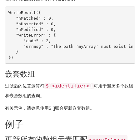
WriteResult
({
"nMatched"
:
0
,
"nUpserted"
:
0
,
"nModified"
:
0
,
"writeError"
:
{
"code"
:
2
,
"errmsg"
:
"The path 'myArray' must exist in t
}
})
嵌套数组
$[<identifier>]
过滤后的位置运算符
可用于遍历多个数组
和嵌套数组的查询。
有关示例，请参见
使用$ []联合更新嵌套数组
。
例子
更新所有的数组元素匹配