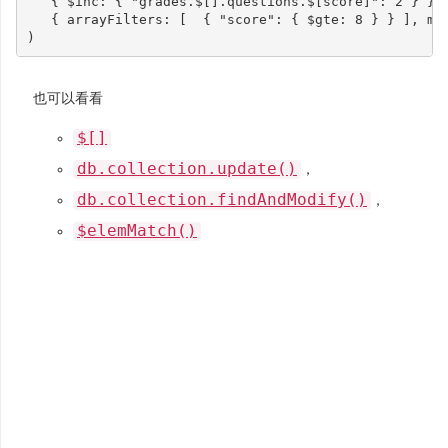
{
$inc
:
{
"grades.$[].questions.$[score]"
:
2
}
},
{
arrayFilters
:
[
{
"score"
:
{
$gte
:
8
}
}
],
mu
)
也可以看看
$[]
db.collection.update()
，
db.collection.findAndModify()
，
$elemMatch()