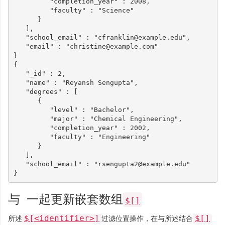
"completion_year"
:
2008
,
"faculty"
:
"Science"
}
],
"school_email"
:
"cfranklin@example.edu"
,
"email"
:
"christine@example.com"
}
{
"_id"
:
2
,
"name"
:
"Reyansh Sengupta"
,
"degrees"
:
[
{
"level"
:
"Bachelor"
,
"major"
:
"Chemical Engineering"
,
"completion_year"
:
2002
,
"faculty"
:
"Engineering"
}
],
"school_email"
:
"rsengupta2@example.edu"
}
与
一起更新嵌套数组
$[]
$[<identifier>]
$[]
所述
过滤位置操作，在与所述结合