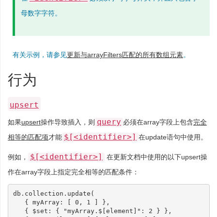
母数字字符。
有关示例，请参见
更新与arrayFilters匹配的所有数组元素
。
行为
upsert
query
如果
upsert
操作导致插入，则
必须在array字段上包含
完全
$[<identifier>]
相等的匹配项
才能
在update语句中使用。
$[<identifier>]
例如，
在更新文档中使用的以下upsert操
作在array字段上指定完全相等的匹配条件：
db
.
collection
.
update
(
{
myArray
:
[
0
,
1
]
},
{
$set
:
{
"myArray.$[element]"
:
2
}
},