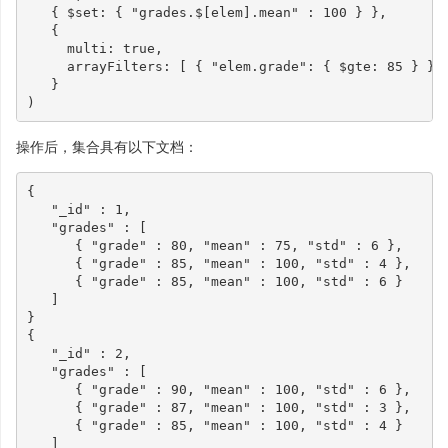
{
$set
:
{
"grades.$[elem].mean"
:
100
}
},
{
multi
:
true
,
arrayFilters
:
[
{
"elem.grade"
:
{
$gte
:
85
}
}
}
)
操作后，集合具有以下文档：
{
"_id"
:
1
,
"grades"
:
[
{
"grade"
:
80
,
"mean"
:
75
,
"std"
:
6
},
{
"grade"
:
85
,
"mean"
:
100
,
"std"
:
4
},
{
"grade"
:
85
,
"mean"
:
100
,
"std"
:
6
}
]
}
{
"_id"
:
2
,
"grades"
:
[
{
"grade"
:
90
,
"mean"
:
100
,
"std"
:
6
},
{
"grade"
:
87
,
"mean"
:
100
,
"std"
:
3
},
{
"grade"
:
85
,
"mean"
:
100
,
"std"
:
4
}
]