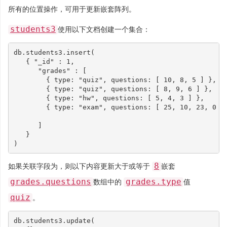
所有的位置操作，可用于更新嵌套阵列。
students3
使用以下文档创建一个集合：
db
.
students3
.
insert
(
{
"_id"
:
1
,
"grades"
:
[
{
type
:
"quiz"
,
questions
:
[
10
,
8
,
5
]
},
{
type
:
"quiz"
,
questions
:
[
8
,
9
,
6
]
},
{
type
:
"hw"
,
questions
:
[
5
,
4
,
3
]
},
{
type
:
"exam"
,
questions
:
[
25
,
10
,
23
,
0
]
]
}
)
8
如果关联字段为，则以下内容更新大于或等于
嵌套
grades.questions
grades.type
数组中的
值
quiz
。
db
.
students3
.
update
(