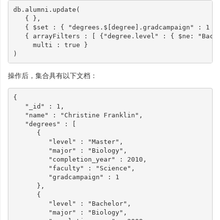
db
.
alumni
.
update
(
{
},
{
$set
:
{
"degrees.$[degree].gradcampaign"
:
1
}
{
arrayFilters
:
[
{
"degree.level"
:
{
$ne
:
"Bach
multi
:
true
}
)
操作后，集合具有以下文档：
{
"_id"
:
1
,
"name"
:
"Christine Franklin"
,
"degrees"
:
[
{
"level"
:
"Master"
,
"major"
:
"Biology"
,
"completion_year"
:
2010
,
"faculty"
:
"Science"
,
"gradcampaign"
:
1
},
{
"level"
:
"Bachelor"
,
"major"
:
"Biology"
,