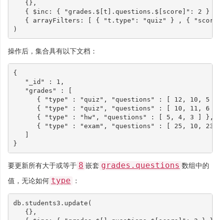
{},
{
$inc
:
{
"grades.$[t].questions.$[score]"
:
2
}
}
{
arrayFilters
:
[
{
"t.type"
:
"quiz"
}
,
{
"score
)
操作后，集合具有以下文档：
{
"_id"
:
1
,
"grades"
:
[
{
"type"
:
"quiz"
,
"questions"
:
[
12
,
10
,
5
]
{
"type"
:
"quiz"
,
"questions"
:
[
10
,
11
,
6
]
{
"type"
:
"hw"
,
"questions"
:
[
5
,
4
,
3
]
},
{
"type"
:
"exam"
,
"questions"
:
[
25
,
10
,
23
,
]
}
8
grades.questions
要更新所有大于或等于
嵌套
数组中的
type
值，无论如何
：
db
.
students3
.
update
(
{},