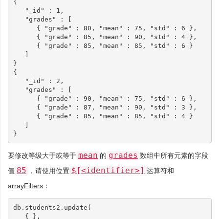
{
"_id"
:
1
,
"grades"
:
[
{
"grade"
:
80
,
"mean"
:
75
,
"std"
:
6
},
{
"grade"
:
85
,
"mean"
:
90
,
"std"
:
4
},
{
"grade"
:
85
,
"mean"
:
85
,
"std"
:
6
}
]
}
{
"_id"
:
2
,
"grades"
:
[
{
"grade"
:
90
,
"mean"
:
75
,
"std"
:
6
},
{
"grade"
:
87
,
"mean"
:
90
,
"std"
:
3
},
{
"grade"
:
85
,
"mean"
:
85
,
"std"
:
4
}
]
}
mean
grades
要修改等级大于或等于
的
数组中所有元素的字段
85
$[<identifier>]
值
，请使用位置
运算符和
arrayFilters
：
db
.
students2
.
update
(
{
},