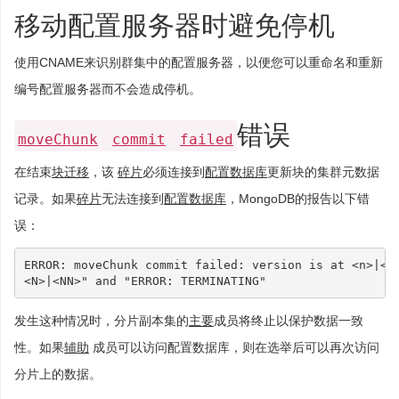
移动配置服务器时避免停机
使用CNAME来识别群集中的配置服务器，以便您可以重命名和重新
编号配置服务器而不会造成停机。
错误
moveChunk
commit
failed
在结束
块迁移
，该
碎片
必须连接到
配置数据库
更新块的集群元数据
记录。如果
碎片
无法连接到
配置数据库
，MongoDB的报告以下错
误：
ERROR: moveChunk commit failed: version is at <n>|<nn
发生这种情况时，分片副本集的
主要
成员将终止以保护数据一致
性。如果
辅助
成员可以访问配置数据库，则在选举后可以再次访问
分片上的数据。