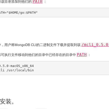
PATH
将该目录添加到他们的
：
ATH
=
"
$HOME
/go:
$PATH
"
/mcli_0.5.0
，用户将MongoDB CLI的二进制文件下载并提取到该
PATH
将可执行文件移动到他们的目录中已经存在的目录中
：
0.5.0-macOS_x86_64

安装。