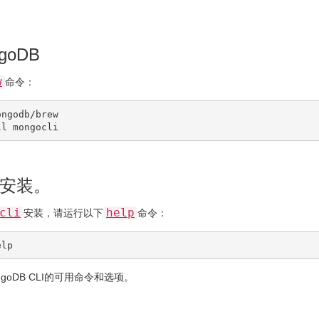
goDB
w
命令：
ngodb/brew

安装。
cli
help
安装，请运行以下
命令：
elp
goDB CLI的可用命令和选项。