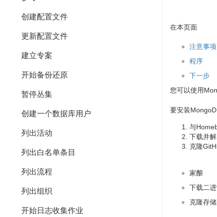
创建配置文件
在本页面
更新配置文件
注意事项
建立专案
程序
开始备份还原
下一步
您可以使用Mon
暂停丛集
要安装Mongo
创建一个数据库用户
与Home
列出活动
下载并解
克隆Git
列出白名单条目
列出流程
家酿
下载二进
列出组织
克隆存储
开始日志收集作业