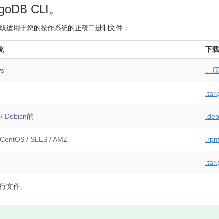
oDB CLI。
取适用于您的操作系统的正确二进制文件：
统
下载
ws
。压
.tar.
 / Debian的
.deb
 CentOS / SLES / AMZ
.rp
.tar.
行文件。