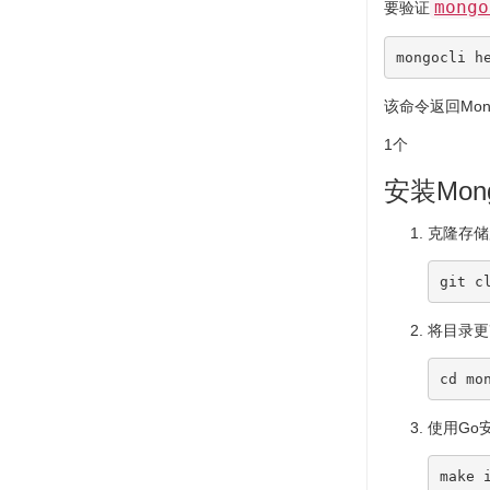
mongo
要验证
mongocli 
h
该命令返回Mon
1个
安装Mong
克隆存储
将目录更
cd
使用Go安