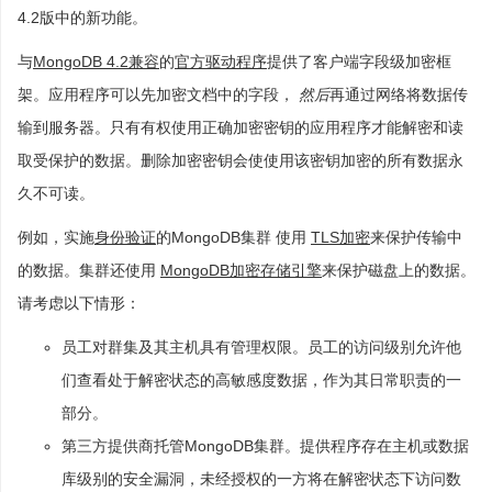
4.2版中的新功能。
与
MongoDB 4.2兼容
的
官方驱动程序
提供了客户端字段级加密框
架。应用程序可以先加密文档中的字段，
然后
再通过网络将数据传
输到服务器。只有有权使用正确加密密钥的应用程序才能解密和读
取受保护的数据。删除加密密钥会使使用该密钥加密的所有数据永
久不可读。
例如，实施
身份验证
的MongoDB集群 使用
TLS加密
来保护传输中
的数据。集群还使用
MongoDB加密存储引擎
来保护磁盘上的数据。
请考虑以下情形：
员工对群集及其主机具有管理权限。员工的访问级别允许他
们查看处于解密状态的高敏感度数据，作为其日常职责的一
部分。
第三方提供商托管MongoDB集群。提供程序存在主机或数据
库级别的安全漏洞，未经授权的一方将在解密状态下访问数