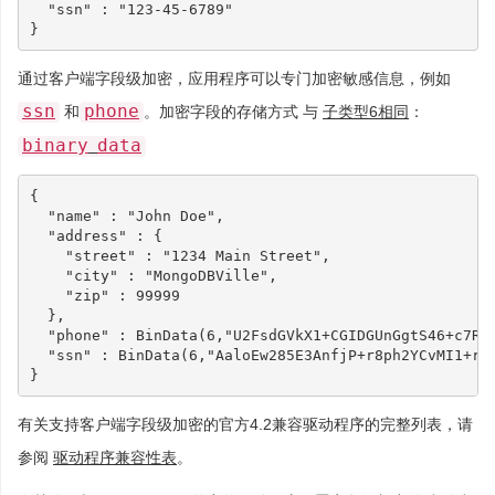
"ssn"
:
"123-45-6789"
}
通过客户端字段级加密，应用程序可以专门加密敏感信息，例如
ssn
phone
和
。加密字段的存储方式 与
子类型6相同
：
binary
data
{

  "name" : "John Doe",

  "address" : {

    "street" : "1234 Main Street",

    "city" : "MongoDBVille",

    "zip" : 99999

  },

  "phone" : BinData(6,"U2FsdGVkX1+CGIDGUnGgtS46+c7R5u
  "ssn" : BinData(6,"AaloEw285E3AnfjP+r8ph2YCvMI1+rWz
有关支持客户端字段级加密的官方4.2兼容驱动程序的完整列表，请
参阅
驱动程序兼容性表
。