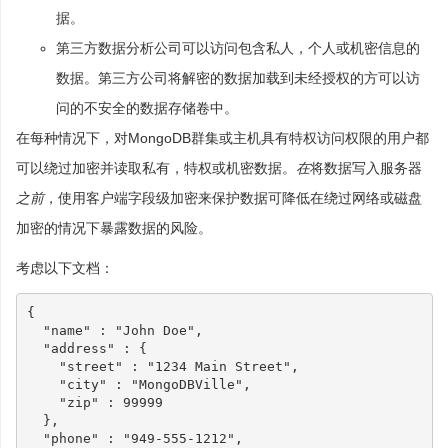
据。
第三方数据分析公司可以访问包含私人，个人或机密信息的
数据。第三方公司将解密的数据加载到未经授权的方可以访
问的不安全的数据存储卷中。
在每种情况下，对MongoDB群集或主机具有特权访问权限的用户都
可以绕过加密并读取私有，特权或机密数据。
在
将数据写入服务器
之前
，使用客户端字段级加密来保护数据可降低在绕过网络或磁盘
加密的情况下暴露数据的风险。
考虑以下文档：
{
"name"
:
"John Doe"
,
"address"
:
{
"street"
:
"1234 Main Street"
,
"city"
:
"MongoDBVille"
,
"zip"
:
99999
},
"phone"
:
"949-555-1212"
,