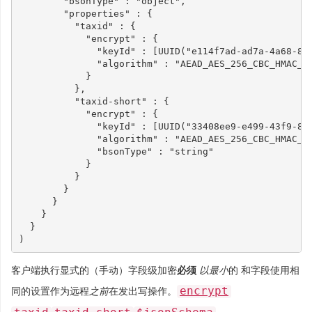
"bsonType"
:
"object"
,
"properties"
:
{
"taxid"
:
{
"encrypt"
:
{
"keyId"
:
[
UUID
(
"e114f7ad-ad7a-4a68-81
"algorithm"
:
"AEAD_AES_256_CBC_HMAC_S
}
},
"taxid-short"
:
{
"encrypt"
:
{
"keyId"
:
[
UUID
(
"33408ee9-e499-43f9-89
"algorithm"
:
"AEAD_AES_256_CBC_HMAC_S
"bsonType"
:
"string"
}
}
}
}
}
}
)
客户端执行显式的（手动）字段级加密
必须
以最小
的 和字段使用相
encrypt
同的设置作为远程
之前
在发出写操作。