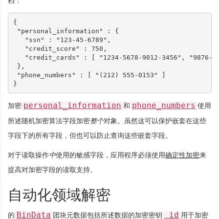
档：
{
"personal_information"
:
{
"ssn"
:
"123-45-6789"
,
"credit_score"
:
750
,
"credit_cards"
:
[
"1234-5678-9012-3456"
,
"9876-5
},
"phone_numbers"
:
[
"(212) 555-0153"
]
}
personal_information
phone_numbers
加密
和
使用
所述随机加密算法字段加密
整个
对象。虽然这可以保护嵌套在这些
字段下的所有字段，但也可以防止查询这些嵌套字段。
对于读取操作
中
使用的敏感字段，应用程序必须使用
确定性加密
来
提高对加密字段的读取支持。
自动化领域解密
BinData
_id
的
团块元数据包括所述数据的加密密钥
用于加密