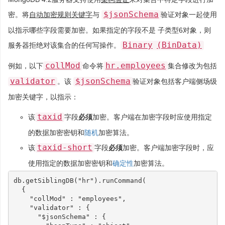
$jsonSchema
密。将
自动加密规则关键字
与
验证对象一起使用
以指示哪些字段需要加密。如果指定的字段不是 子类型6对象，则
Binary
(BinData)
服务器拒绝对该集合的任何写操作。
collMod
hr.employees
例如，以下
命令将
集合修改为包括
validator
$jsonSchema
。该
验证对象包括客户端侧场级
加密关键字，以指示：
taxid
该
字段
必须
加密。客户端在加密字段时应使用指定
的数据加密密钥和
随机
加密算法。
taxid-short
该
字段
必须
加密。客户端加密字段时，应
使用指定的数据加密密钥和
确定性
加密算法。
db
.
getSiblingDB
(
"hr"
).
runCommand
(
{
"collMod"
:
"employees"
,
"validator"
:
{
"$jsonSchema"
:
{