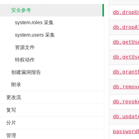
安全参考
db.dropU
system.roles 采集
db.dropA
system.users 采集
db.getUs
资源文件
db.getUs
特权动作
db.grant
创建漏洞报告
附录
db.remov
更改流
db.revok
复写
db.updat
分片
password
管理