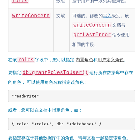
roles
数组
授予用户的一系列其他角色。
writeConcern
文献
可选的。修改的
写入
级别。该
writeConcern
文档与
getLastError
命令使用
相同的字段。
roles
在该
字段中，您可以指定
内置角色
和
用户定义角色
。
db.grantRolesToUser()
要指定
运行所在数据库中存在
的角色， 可以使用角色名称指定该角色：
"readWrite"
或者，您可以在文档中指定角色，如：
{
role
:
"<role>"
,
db
:
"<database>"
}
要指定存在于其他数据库中的角色，请与文档一起指定该角色。