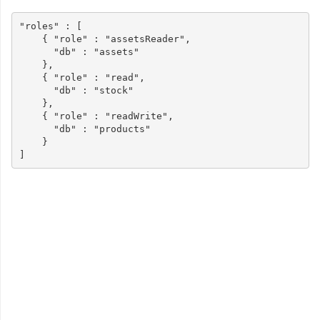
"roles"
:
[
{
"role"
:
"assetsReader"
,
"db"
:
"assets"
},
{
"role"
:
"read"
,
"db"
:
"stock"
},
{
"role"
:
"readWrite"
,
"db"
:
"products"
}
]