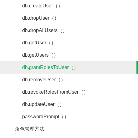
db.createUser（）
db.dropUser（）
db.dropAllUsers（）
db.getUser（）
db.getUsers（）
db.grantRolesToUser（）
db.removeUser（）
db.revokeRolesFromUser（）
db.updateUser（）
passwordPrompt（）
角色管理方法