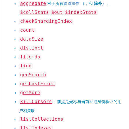
aggregate
对于所有
管道操作
（，和
除外）
。
$collStats
$out
$indexStats
checkShardingIndex
count
dataSize
distinct
filemd5
find
geoSearch
getLastError
getMore
killCursors
，前提是光标与当前经过身份验证的用
户相关联。
listCollections
listIndexes