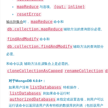
mapReduce
{out:
inline}
与选项。
resetError
mapReduce
输出到集合
时，
命令和
db.collection.mapReduce
辅助方法的查询部分必需。
findAndModify
命令和
db.collection.findAndModify
辅助方法的查询部分
必需。
和命令以及 辅助方法在
源
集合上是必需的。
cloneCollectionAsCapped
renameCollection
d
对于MongoDB 4.0.6+：
listDatabases
如果用户没有
特权操作，
listDatabases
则如果命令运行时
authorizedDatabases
未指定或设置选项，则用户可以
运行该命令以返回该用户具有特权的数据库的列表（包括该用户