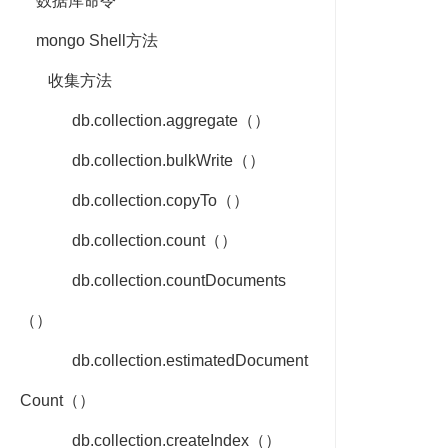
数据库命令
mongo Shell方法
收集方法
db.collection.aggregate（）
db.collection.bulkWrite（）
db.collection.copyTo（）
db.collection.count（）
db.collection.countDocuments
（）
db.collection.estimatedDocument
Count（）
db.collection.createIndex（）