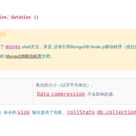
（
）
ion.
dataSize
壳法
mongo
了
shell方法，并且
没有
引用MongoDB Node.js驱动程序
定的
MongoDB驱动程序
文档。
集合的大小（以字节为单位）。
Data
compression
不会影响此值。
size
collStats
db.collectio
 ）命令的
输出提供了包装。