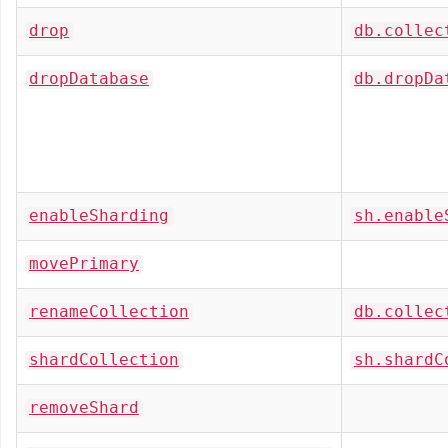
drop
db.collec
dropDatabase
db.dropDa
enableSharding
sh.enable
movePrimary
renameCollection
db.collec
shardCollection
sh.shardC
removeShard