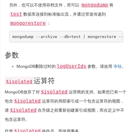
mongodump
另外，也可以不使用存档文件，而可以
将
test
数据库连接到标准输出流，并通过管道传递到
mongorestore
：
mongodump --archive --db
=
test
|
 mongorestore --arc
参数
logUserIds
MongoDB删除过时的
参数。请改用
审核
。
运算符
$isolated
$isolated
MongoDB放弃了对
运营商的支持。如果您已有一个
$isolated
包含
运算符的局部索引或一个包含运算符的视图，
$isolated
请
在升级之前重新创建索引或视图，而在定义中不
包含运算符。
$isolated
代替
操作员，而使用
事务
。