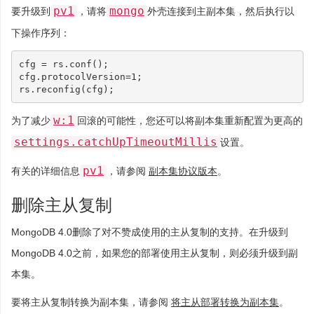
pv1
mongo
要升级到
，请将
外壳连接到主副本集，然后执行以
下操作序列：
cfg
=
 rs.conf
()
;
cfg.protocolVersion
=
1
;
rs.reconfig
(
cfg
)
;
w:1
为了减少
回滚的可能性，您还可以将副本集重新配置为更高的
settings.catchUpTimeoutMillis
设置。
pv1
有关的详细信息
，请参阅
副本集协议版本
。
删除主从复制
MongoDB 4.0删除了对不赞成使用的主从复制的支持。在升级到
MongoDB 4.0之前，如果您的部署使用主从复制，则必须升级到副
本集。
要将主从复制转换为副本集，请参阅
将主从部署转换为副本集
。