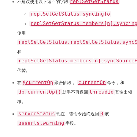
replSetGetStatus
不建议使用以下返回的字段
：
replSetGetStatus.syncingTo
replSetGetStatus.members[n].syncin
使用
replSetGetStatus.replSetGetStatus.sync
和
replSetGetStatus.members[n].syncSource
代替。
$currentOp
currentOp
在
聚合阶段，
命令，和
db.currentOp()
threadId
助手不再返回
其输出领
域。
serverStatus
0
现在，该命令始终返回
该
asserts.warning
字段。