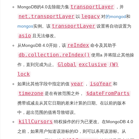
transportLayer
MongoDB的4.0去除能力集
，并
net.transportLayer
legacy
以
对
的mongod
和
transportLayer
mongos
实例。该
设置将自动设置为
asio
且无法修改。
reIndex
从MongoDB 4.0开始，该
命令及其助手
db.collection.reIndex()
使用a 并将阻止其他操
Global
exclusive
(W)
作，直到完成为止。
lock
year
isoYear
如果比其他字段中指定的值
，
和
timezone
$dateFromParts
是在有效范围之外，
携带或减去从其它日期的差来计算的日期。在以前的版本
中，超出范围的值将导致错误。
killCursors
特权操作的行为已更改。在MongoDB 4.0
之前，如果用户知道该游标的ID，则可以杀死该游标。从