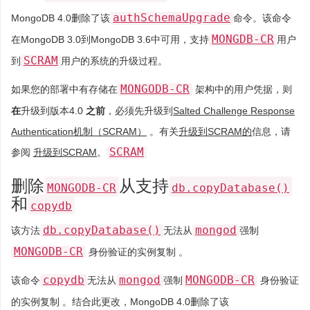
authSchemaUpgrade
MongoDB 4.0删除了该
命令。该命令
MONGDB-CR
在MongoDB 3.0到MongoDB 3.6中可用，支持
用户
SCRAM
到
用户的系统的升级过程。
MONGODB-CR
如果您的部署中有存储在
架构中的用户凭据，则
在
升级到版本4.0
之前
，必须先升级到
Salted Challenge Response
Authentication机制（SCRAM）
。有关
升级到SCRAM的
信息，请
SCRAM
参阅
升级到SCRAM
。
删除
从支持
MONGODB-CR
db.copyDatabase()
和
copydb
db.copyDatabase()
mongod
该方法
无法从
强制
MONGODB-CR
身份验证的实例复制 。
copydb
mongod
MONGODB-CR
该命令
无法从
强制
身份验证
的实例复制 。结合此更改，MongoDB 4.0删除了该