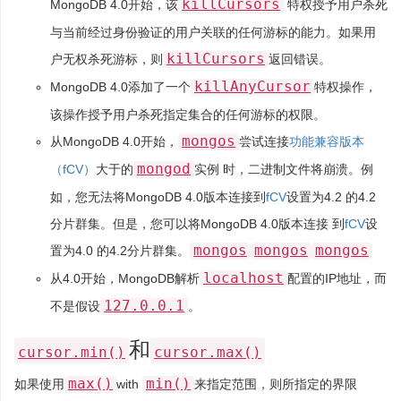
killCursors
MongoDB 4.0开始，该
特权授予用户杀死
与当前经过身份验证的用户关联的任何游标的能力。如果用
killCursors
户无权杀死游标，则
返回错误。
killAnyCursor
MongoDB 4.0添加了一个
特权操作，
该操作授予用户杀死指定集合的​​任何游标的权限。
mongos
从MongoDB 4.0开始，
尝试连接
功能兼容版本
mongod
（fCV）
大于的
实例 时，二进制文件将崩溃。例
如，您无法将MongoDB 4.0版本连接到
fCV
设置为4.2 的4.2
分片群集。但是，您可以将MongoDB 4.0版本连接 到
fCV
设
mongos
mongos
mongos
置为4.0 的4.2分片群集。
localhost
从4.0开始，MongoDB解析
配置的IP地址，而
127.0.0.1
不是假设
。
和
cursor.min()
cursor.max()
max()
min()
如果使用
with
来指定范围，则所指定的界限