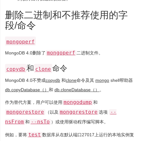
删除二进制和不推荐使用的字
段/命令
mongoperf
mongoperf
MongoDB 4.0删除了
二进制文件。
和
命令
copydb
clone
MongoDB 4.0不赞成
copydb
和
clone
命令及其
mongo
shell帮助器
db.copyDatabase（）
和
db.cloneDatabase（）
。
mongodump
作为替代方案，用户可以使用
和
mongorestore
mongorestore
--
（以及
选项
nsFrom
--nsTo
和
）或使用驱动程序编写脚本。
test
例如，要将
数据库从在默认端口27017上运行的本地实例复