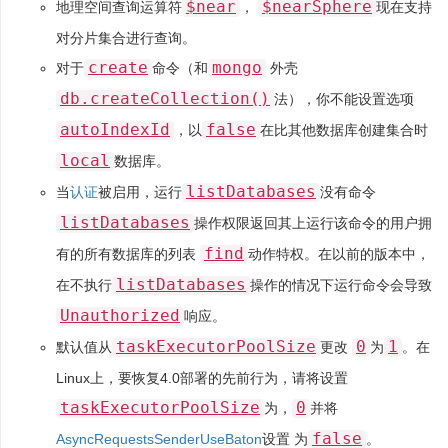
$near
$nearSphere
地理空间查询运算符
，
现在支持
对分片集合进行查询。
create
mongo
对于
命令（和
外壳
db.createCollection()
法），你不能设置选项
autoIndexId
false
，以
在比其他数据库创建集合时
local
数据库。
listDatabases
当
认证
被启用，运行
没有命令
listDatabases
操作权限返回其上运行该命令的用户拥
find
有的所有数据库的列表
动作特权。在以前的版本中，
listDatabases
在不执行
操作的情况下运行命令会导致
Unauthorized
响应。
taskExecutorPoolSize
0
1
默认值从
更改
为
。在
Linux上，要恢复4.0部署的先前行为，请将设置
taskExecutorPoolSize
0
为，
并将
false
AsyncRequestsSenderUseBaton
设置 为
。