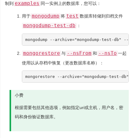
examples
制到
同一实例上的数据库，您可以：
mongodump
test
用于
将
数据库转储到归档文件
mongodump-test-db
：
mongodump --archive
=
"mongodump-test-db"
 --db
=
mongorestore
--nsFrom
--nsTo
与
和
一起
使用以从存档中恢复（更改数据库名称）：
mongorestore --archive
=
"mongodump-test-db"
 --
小费
根据需要包括其他选项，例如指定uri或主机，用户名，密
码和身份验证数据库。