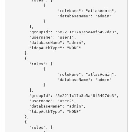
"roles"
:
[
{
"roleName"
:
"atlasAdmin"
,
"databaseName"
:
"admin"
}
],
"groupId"
:
"5e2211c17a3e5a48f5497de3"
,
"username"
:
"user1"
,
"databaseName"
:
"admin"
,
"ldapAuthType"
:
"NONE"
},
{
"roles"
:
[
{
"roleName"
:
"atlasAdmin"
,
"databaseName"
:
"admin"
}
],
"groupId"
:
"5e2211c17a3e5a48f5497de3"
,
"username"
:
"user2"
,
"databaseName"
:
"admin"
,
"ldapAuthType"
:
"NONE"
},
{
"roles"
:
[