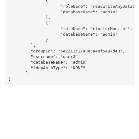
{
"roleName"
:
"readWriteAnyDataba
"databaseName"
:
"admin"
},
{
"roleName"
:
"clusterMonitor"
,
"databaseName"
:
"admin"
}
],
"groupId"
:
"5e2211c17a3e5a48f5497de3"
,
"username"
:
"user3"
,
"databaseName"
:
"admin"
,
"ldapAuthType"
:
"NONE"
}
]