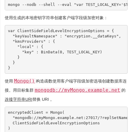
mongo --nodb --shell --eval 
"var TEST_LOCAL_KEY='
$TE
使用生成的本地密钥字符串创建客户端字段级加密对象：
var
ClientSideFieldLevelEncryptionOptions
=
{
"keyVaultNamespace"
:
"encryption.__dataKeys"
,
"kmsProviders"
:
{
"local"
:
{
"key"
:
BinData
(
0
,
TEST_LOCAL_KEY
)
}
}
}
Mongo()
使用
构造函数使用客户端字段级加密选项创建数据库连
mongodb://myMongo.example.net
接。用目标集群
的
连接字符串URI
替换 URI 。
encryptedClient
=
Mongo
(
"mongodb://myMongo.example.net:27017/?replSetName=
ClientSideFieldLevelEncryptionOptions
)