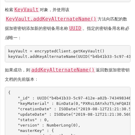
KeyVault
检索
对象，并使用该
KeyVault.addKeyAlternateName()
方法向匹配的数
UUID
据加密密钥添加新的密钥备用名称
。指定的密钥备用名称
必
须
唯一：
keyVault
=
encryptedClient
.
getKeyVault
()
keyVault
.
addKeyAlternateName
(
UUID
(
"b4b41b33-5c97-412
addKeyAlternateName()
如果成功，则
返回数据加密密钥
文档的先前版本：
{

    "_id" : UUID("b4b41b33-5c97-412e-a02b-74349834607
    "keyMaterial" : BinData(0,"PXRsLOAYxhzTS/mFQAI84
    "creationDate" : ISODate("2019-08-12T21:21:30.569
    "updateDate" : ISODate("2019-08-12T21:21:30.569Z"
    "status" : 0,

    "version" : NumberLong(0),

    "masterKey" : {
