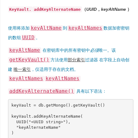
（
UUID
，
keyAltName
）
KeyVault.
addKeyAlternateName
keyAltName
keyAltNames
使用将添加
到
数据加密密钥
UUID
的数组
。
keyAltName
在密钥库中的所有密钥中
必须
唯一。该
getKeyVault()
方法使用
部分索引
过滤器 在字段上自动创
建
唯一索引
，仅适用于存在的文档。
keyAltNames
keyAltNames
addKeyAlternateName()
具有以下语法：
keyVault = db.getMongo().getKeyVault()

keyVault.addKeyAlternateName(

  UUID("<UUID string>"),

  "keyAlternateName"
