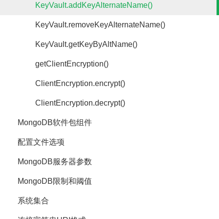
KeyVault.addKeyAlternateName()
KeyVault.removeKeyAlternateName()
KeyVault.getKeyByAltName()
getClientEncryption()
ClientEncryption.encrypt()
ClientEncryption.decrypt()
MongoDB软件包组件
配置文件选项
MongoDB服务器参数
MongoDB限制和阈值
系统集合