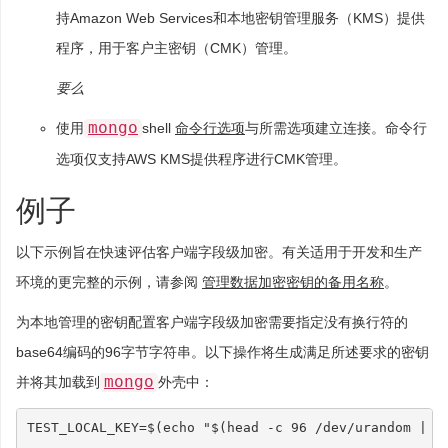
持Amazon Web Services和本地密钥管理服务（KMS）提供
程序，用于客户主密钥（CMK）管理。
要么
mongo
使用
shell
命令行选项
与所需选项建立连接。命令行
选项仅支持AWS KMS提供程序进行CMK管理。
例子
以下示例旨在快速评估客户端字段级加密。有关适用于开发和生产
环境的更完整的示例，请参阅
管理数据加密密钥的备用名称
。
为本地管理的密钥配置客户端字段级加密需要指定没有换行符的
base64编码的96字节字符串。以下操作将生成满足所述要求的密钥
mongo
并将其加载到
外壳中：
TEST_LOCAL_KEY
=
$(
echo
"
$(
head -c 
96
 /dev/urandom 
|
 b