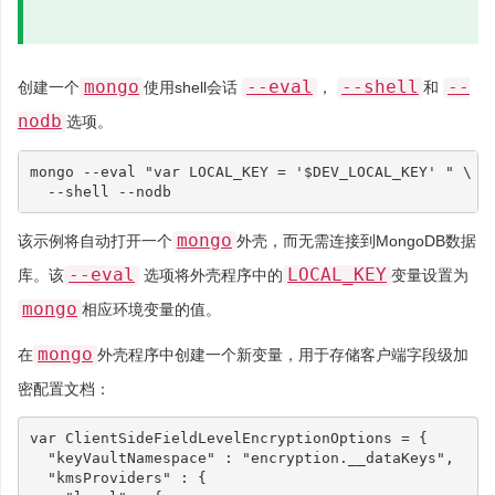
mongo
--eval
--shell
--
创建一个
使用shell会话
，
和
nodb
选项。
mongo --eval 
"var LOCAL_KEY = '
$DEV_LOCAL_KEY
' "
\
mongo
该示例将自动打开一个
外壳，而无需连接到MongoDB数据
--eval
LOCAL_KEY
库。该
选项将外壳程序中的
变量设置为
mongo
相应环境变量的值。
mongo
在
外壳程序中创建一个新变量，用于存储客户端字段级加
密配置文档：
var
ClientSideFieldLevelEncryptionOptions
=
{
"keyVaultNamespace"
:
"encryption.__dataKeys"
,
"kmsProviders"
:
{