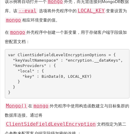
mongo
该示例将自动打开一个
外壳，而无需连接到MongoDB数据
--eval
LOCAL_KEY
库。该
选项将外壳程序中的
变量设置为
mongo
相应环境变量的值。
mongo
在
外壳程序中创建一个新变量，用于存储客户端字段级加
密配置文档：
var
ClientSideFieldLevelEncryptionOptions
=
{
"keyVaultNamespace"
:
"encryption.__dataKeys"
,
"kmsProviders"
:
{
"local"
:
{
"key"
:
BinData
(
0
,
LOCAL_KEY
)
}
}
}
Mongo()
mongo
在
外壳程序中使用构造函数建立与目标集群的
数据库连接。通过将
ClientSideFieldLevelEncryption
文档指定为第二
个参数来配置客户端字段级加密的连接 ：