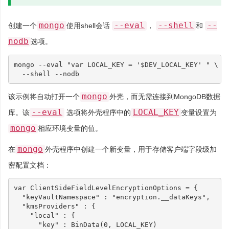
mongo
--eval
--shell
--
创建一个
使用shell会话
，
和
nodb
选项。
mongo --eval 
"var LOCAL_KEY = '
$DEV_LOCAL_KEY
' "
\
mongo
该示例将自动打开一个
外壳，而无需连接到MongoDB数据
--eval
LOCAL_KEY
库。该
选项将外壳程序中的
变量设置为
mongo
相应环境变量的值。
mongo
在
外壳程序中创建一个新变量，用于存储客户端字段级加
密配置文档：
var
ClientSideFieldLevelEncryptionOptions
=
{
"keyVaultNamespace"
:
"encryption.__dataKeys"
,
"kmsProviders"
:
{
"local"
:
{
"key"
:
BinData
(
0
,
LOCAL_KEY
)