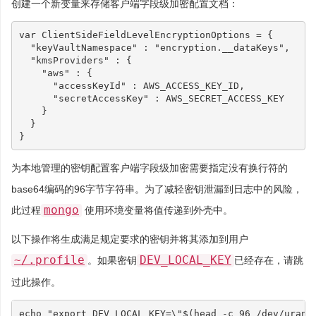
创建一个新变量来存储客户端字段级加密配置文档：
var
ClientSideFieldLevelEncryptionOptions
=
{
"keyVaultNamespace"
:
"encryption.__dataKeys"
,
"kmsProviders"
:
{
"aws"
:
{
"accessKeyId"
:
AWS_ACCESS_KEY_ID
,
"secretAccessKey"
:
AWS_SECRET_ACCESS_KEY
}
}
}
为本地管理的密钥配置客户端字段级加密需要指定没有换行符的
base64编码的96字节字符串。为了减轻密钥泄漏到日志中的风险，
mongo
此过程
使用环境变量将值传递到外壳中。
以下操作将生成满足规定要求的密钥并将其添加到用户
~/.profile
DEV_LOCAL_KEY
。如果密钥
已经存在，请跳
过此操作。
echo
"export DEV_LOCAL_KEY=\"
$(
head -c 
96
 /dev/urand