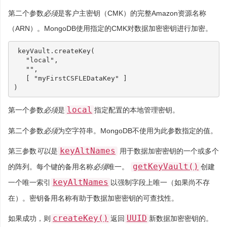
第二个参数
必须
是客户主密钥（CMK）的完整Amazon资源名称
（ARN）。MongoDB使用指定的CMK对数据加密密钥进行加密。
keyVault
.
createKey
(
"local"
,
""
,
[
"myFirstCSFLEDataKey"
]
)
local
第一个参数
必须
是
指定配置的本地管理密钥。
第二个参数
必须
为空字符串。MongoDB不使用为此参数指定的值。
keyAltNames
第三参数
可以
是
用于数据加密密钥的一个或多个
getKeyVault()
的阵列。每个键的备用名称
必须
唯一。
创建
keyAltNames
一个唯一索引
以强制字段上唯一（如果尚不存
在）。密钥备用名称有助于数据加密密钥的可查找性。
createKey()
UUID
如果成功，则
返回
新数据加密密钥的。