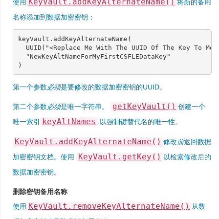
KeyVault.addKeyAlternateName()
使用
将新的备用
名称添加到数据加密密钥：
keyVault
.
addKeyAlternateName
(
UUID
(
"<Replace Me With The UUID Of The Key To Mod
"NewKeyAltNameForMyFirstCSFLEDataKey"
)
第一个参数
必须
是要修改的数据加密密钥的UUID。
getKeyVault()
第二个参数
必须
是唯一字符串。
创建一个
keyAltNames
唯一索引
以强制键替代名的唯一性。
KeyVault.addKeyAlternateName()
修改
前
返回数据
KeyVault.getKey()
加密密钥文档。使用
以检索修改后的
数据加密密钥。
删除密钥备用名称
KeyVault.removeKeyAlternateName()
使用
从数