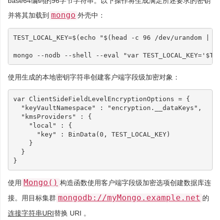
base64编码的96字节字符串。以下操作将生成满足所述要求的密钥
mongo
并将其加载到
外壳中：
TEST_LOCAL_KEY
=
$(
echo
"
$(
head -c 
96
 /dev/urandom 
|
 b
mongo --nodb --shell --eval 
"var TEST_LOCAL_KEY='
$TE
使用生成的本地密钥字符串创建客户端字段级加密对象：
var
ClientSideFieldLevelEncryptionOptions
=
{
"keyVaultNamespace"
:
"encryption.__dataKeys"
,
"kmsProviders"
:
{
"local"
:
{
"key"
:
BinData
(
0
,
TEST_LOCAL_KEY
)
}
}
}
Mongo()
使用
构造函数使用客户端字段级加密选项创建数据库连
mongodb://myMongo.example.net
接。用目标集群
的
连接字符串URI
替换 URI 。