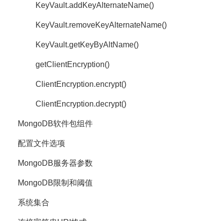
KeyVault.addKeyAlternateName()
KeyVault.removeKeyAlternateName()
KeyVault.getKeyByAltName()
getClientEncryption()
ClientEncryption.encrypt()
ClientEncryption.decrypt()
MongoDB软件包组件
配置文件选项
MongoDB服务器参数
MongoDB限制和阈值
系统集合