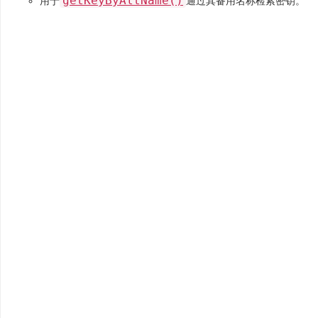
getKeyByAltName()
用于
通过其备用名称检索密钥。