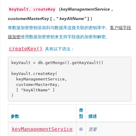
（
keyManagementService
，
KeyVault.
createKey
customerMasterKey
[
，
“ keyAltName”
]
）
将数据加密密钥添加到与数据库连接关联的密钥库中。
客户端字段
级加密
使用数据加密密钥来支持字段值的加密和解密。
createKey()
具有以下语法：
keyVault
=
db
.
getMongo
().
getKeyVault
()
keyVault
.
createKey
(
keyManagementService
,
customerMasterKey
,
[
"keyAltName"
]
)
类
参数
型
描述
keyManagementService
串
需要