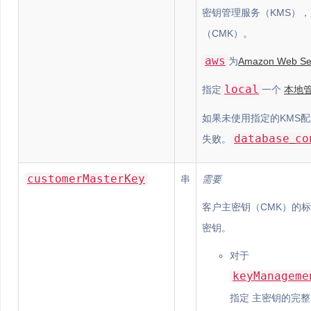
密钥管理服务（KMS）
（CMK）。
aws
为
Amazon Web Se
local
指定
一个
本地
如果未使用指定的KMS
database
co
失败。
customerMasterKey
串
需要
客户主密钥（CMK）的
密钥。
对于
keyManageme
指定 主密钥的完