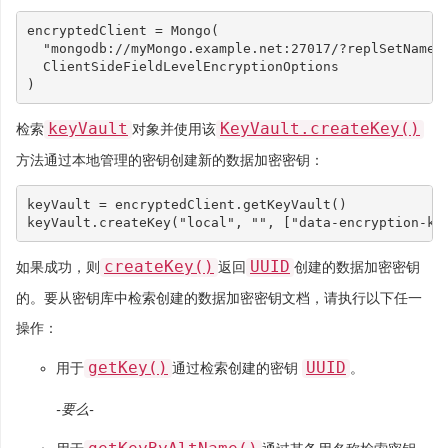
encryptedClient
=
Mongo
(
"mongodb://myMongo.example.net:27017/?replSetName=
ClientSideFieldLevelEncryptionOptions
)
keyVault
KeyVault.createKey()
检索
对象并使用该
方法通过本地管理的密钥创建新的数据加密密钥：
keyVault
=
encryptedClient
.
getKeyVault
()
keyVault
.
createKey
(
"local"
,
""
,
[
"data-encryption-ke
createKey()
UUID
如果成功，则
返回
创建的数据加密密钥
的。要从密钥库中检索创建的数据加密密钥文档，请执行以下任一
操作：
getKey()
UUID
用于
通过检索创建的密钥
。
-要么-