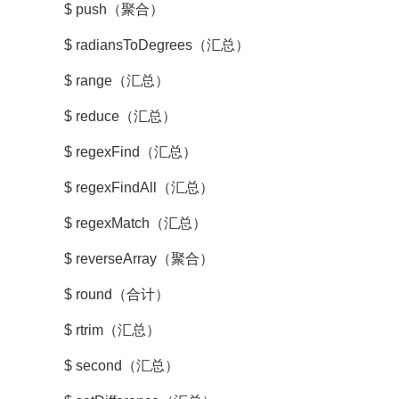
$ push（聚合）
$ radiansToDegrees（汇总）
$ range（汇总）
$ reduce（汇总）
$ regexFind（汇总）
$ regexFindAll（汇总）
$ regexMatch（汇总）
$ reverseArray（聚合）
$ round（合计）
$ rtrim（汇总）
$ second（汇总）