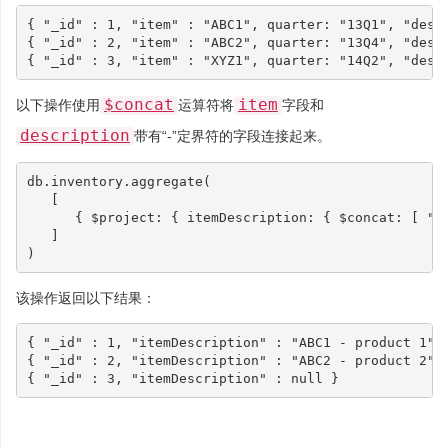
{
"_id"
:
1
,
"item"
:
"ABC1"
,
quarter
:
"13Q1"
,
"desc
{
"_id"
:
2
,
"item"
:
"ABC2"
,
quarter
:
"13Q4"
,
"desc
{
"_id"
:
3
,
"item"
:
"XYZ1"
,
quarter
:
"14Q2"
,
"desc
$concat
item
以下操作使用
运算符将
字段和
description
带有“-”定界符的字段连接起来。
db
.
inventory
.
aggregate
(
[
{
$project
:
{
itemDescription
:
{
$concat
:
[
"$
]
)
该操作返回以下结果：
{
"_id"
:
1
,
"itemDescription"
:
"ABC1 - product 1"
{
"_id"
:
2
,
"itemDescription"
:
"ABC2 - product 2"
{
"_id"
:
3
,
"itemDescription"
:
null
}