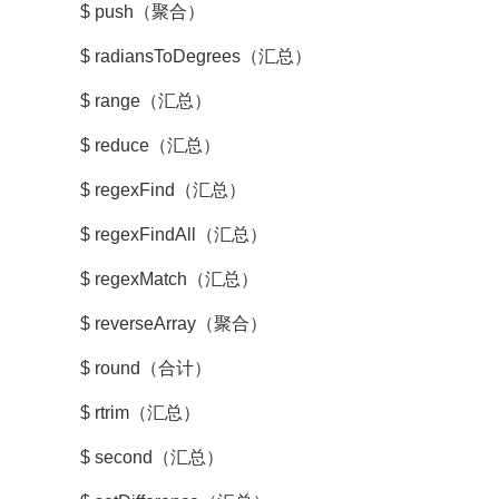
$ push（聚合）
$ radiansToDegrees（汇总）
$ range（汇总）
$ reduce（汇总）
$ regexFind（汇总）
$ regexFindAll（汇总）
$ regexMatch（汇总）
$ reverseArray（聚合）
$ round（合计）
$ rtrim（汇总）
$ second（汇总）