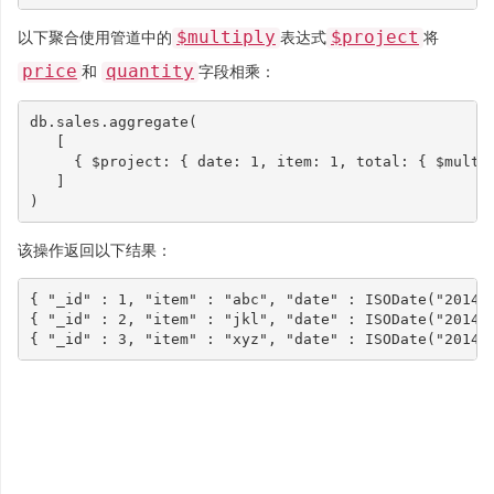
$multiply
$project
以下聚合使用管道中的
表达式
将
price
quantity
和
字段相乘：
db
.
sales
.
aggregate
(
[
{
$project
:
{
date
:
1
,
item
:
1
,
total
:
{
$multi
]
)
该操作返回以下结果：
{
"_id"
:
1
,
"item"
:
"abc"
,
"date"
:
ISODate
(
"2014-
{
"_id"
:
2
,
"item"
:
"jkl"
,
"date"
:
ISODate
(
"2014-
{
"_id"
:
3
,
"item"
:
"xyz"
,
"date"
:
ISODate
(
"2014-