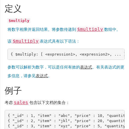
定义
$multiply
$multiply
将数字相乘并返回结果。将参数传递到
数组中。
$multiply
该
表达式具有以下语法：
{
$multiply
:
[
<
expression1
>
,
<
expression2
>
,
...
]
参数可以解析为数字，可以是任何有效的
表达式
。有关表达式的更
多信息，请参见
表达式
。
例子
sales
考虑
包含以下文档的集合：
{
"_id"
:
1
,
"item"
:
"abc"
,
"price"
:
10
,
"quantity
{
"_id"
:
2
,
"item"
:
"jkl"
,
"price"
:
20
,
"quantity
{
"_id"
:
3
,
"item"
:
"xyz"
,
"price"
:
5
,
"quantity"