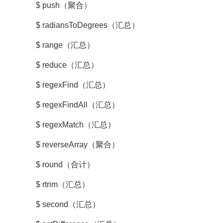
$ push（聚合）
$ radiansToDegrees（汇总）
$ range（汇总）
$ reduce（汇总）
$ regexFind（汇总）
$ regexFindAll（汇总）
$ regexMatch（汇总）
$ reverseArray（聚合）
$ round（合计）
$ rtrim（汇总）
$ second（汇总）