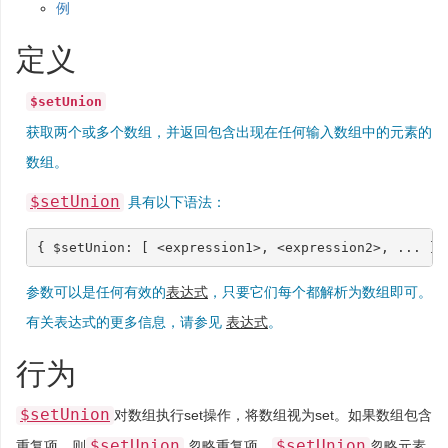
例
定义
$setUnion
获取两个或多个数组，并返回包含出现在任何输入数组中的元素的
数组。
$setUnion
具有以下语法：
{
$setUnion
:
[
<
expression1
>
,
<
expression2
>
,
...
]
参数可以是任何有效的
表达式
，只要它们每个都解析为数组即可。
有关表达式的更多信息，请参见
表达式
。
行为
$setUnion
对数组执行set操作，将数组视为set。如果数组包含
$setUnion
$setUnion
重复项，则
忽略重复项。
忽略元素