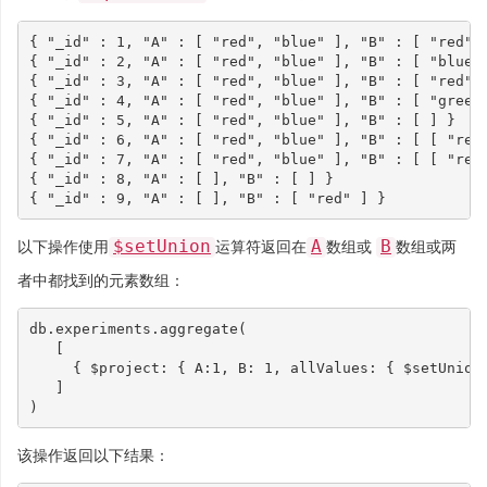
{
"_id"
:
1
,
"A"
:
[
"red"
,
"blue"
],
"B"
:
[
"red"
,
{
"_id"
:
2
,
"A"
:
[
"red"
,
"blue"
],
"B"
:
[
"blue"
{
"_id"
:
3
,
"A"
:
[
"red"
,
"blue"
],
"B"
:
[
"red"
,
{
"_id"
:
4
,
"A"
:
[
"red"
,
"blue"
],
"B"
:
[
"green
{
"_id"
:
5
,
"A"
:
[
"red"
,
"blue"
],
"B"
:
[
]
}
{
"_id"
:
6
,
"A"
:
[
"red"
,
"blue"
],
"B"
:
[
[
"red
{
"_id"
:
7
,
"A"
:
[
"red"
,
"blue"
],
"B"
:
[
[
"red
{
"_id"
:
8
,
"A"
:
[
],
"B"
:
[
]
}
{
"_id"
:
9
,
"A"
:
[
],
"B"
:
[
"red"
]
}
$setUnion
A
B
以下操作使用
运算符返回在
数组或
数组或两
者中都找到的元素数组：
db
.
experiments
.
aggregate
(
[
{
$project
:
{
A
:
1
,
B
:
1
,
allValues
:
{
$setUnion
]
)
该操作返回以下结果：