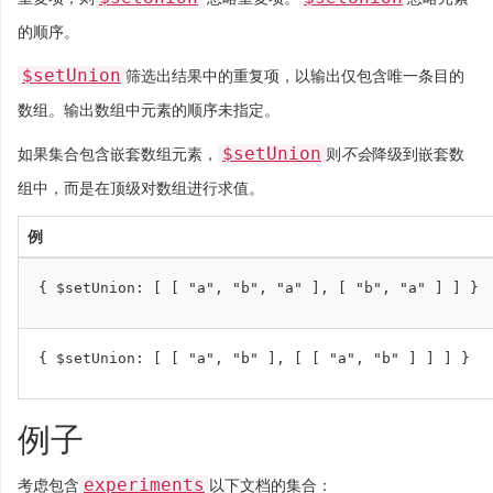
的顺序。
$setUnion
筛选出结果中的重复项，以输出仅包含唯一条目的
数组。输出数组中元素的顺序未指定。
$setUnion
如果集合包含嵌套数组元素，
则
不会
降级到嵌套数
组中，而是在顶级对数组进行求值。
例
{
$setUnion
:
[
[
"a"
,
"b"
,
"a"
],
[
"b"
,
"a"
]
]
}
{
$setUnion
:
[
[
"a"
,
"b"
],
[
[
"a"
,
"b"
]
]
]
}
例子
experiments
考虑包含
以下文档的集合：