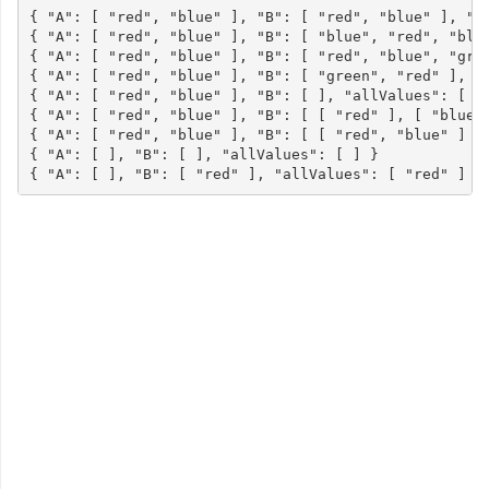
{
"A"
:
[
"red"
,
"blue"
],
"B"
:
[
"red"
,
"blue"
],
"a
{
"A"
:
[
"red"
,
"blue"
],
"B"
:
[
"blue"
,
"red"
,
"blu
{
"A"
:
[
"red"
,
"blue"
],
"B"
:
[
"red"
,
"blue"
,
"gre
{
"A"
:
[
"red"
,
"blue"
],
"B"
:
[
"green"
,
"red"
],
"
{
"A"
:
[
"red"
,
"blue"
],
"B"
:
[
],
"allValues"
:
[
"
{
"A"
:
[
"red"
,
"blue"
],
"B"
:
[
[
"red"
],
[
"blue"
{
"A"
:
[
"red"
,
"blue"
],
"B"
:
[
[
"red"
,
"blue"
]
]
{
"A"
:
[
],
"B"
:
[
],
"allValues"
:
[
]
}
{
"A"
:
[
],
"B"
:
[
"red"
],
"allValues"
:
[
"red"
]
}